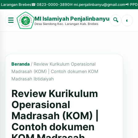
-3890
✉ mi.penjalinbanyu@gmail.com
📢 PPDB Tahun Ajaran Baru Telah Dibuk
MI Islamiyah Penjalinbanyu
☰
🔍
◐
Desa Siandong Kec. Larangan Kab. Brebes
Beranda
/
Review Kurikulum Operasional
Madrasah (KOM) | Contoh dokumen KOM
Madrasah Ibtidaiyah
Review Kurikulum
Operasional
Madrasah (KOM) |
Contoh dokumen
KOM Madrasah