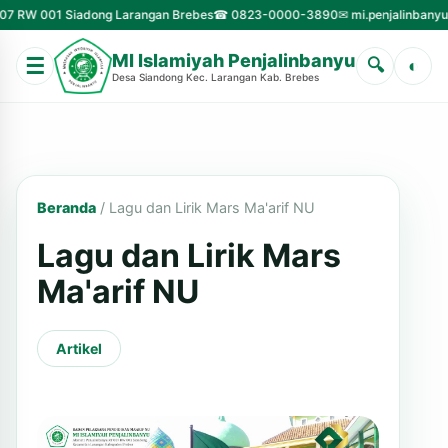
01 Siadong Larangan Brebes
☎ 0823-0000-3890
✉ mi.penjalinbanyu@gmail.
MI Islamiyah Penjalinbanyu
☰
🔍
◐
Desa Siandong Kec. Larangan Kab. Brebes
Beranda
/
Lagu dan Lirik Mars Ma'arif NU
Lagu dan Lirik Mars
Ma'arif NU
Artikel