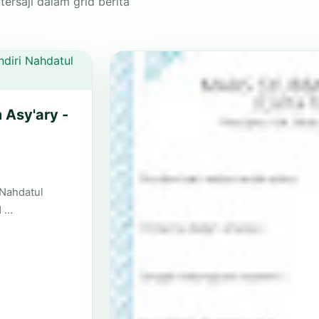
ersaji dalam grid berita
 Asy'ary -
 Nahdatul
d …