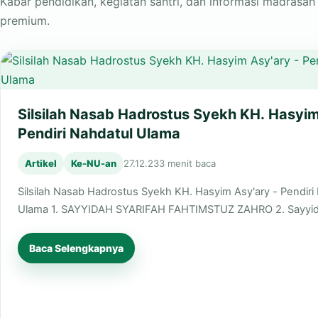
Kabar pendidikan, kegiatan santri, dan informasi madrasah t
premium.
Silsilah Nasab Hadrostus Syekh KH. Hasyim
Pendiri Nahdatul Ulama
Artikel
Ke-NU-an
27.12.23
3 menit baca
Silsilah Nasab Hadrostus Syekh KH. Hasyim Asy'ary - Pendiri
Ulama 1. SAYYIDAH SYARIFAH FAHTIMSTUZ ZAHRO 2. Sayyi
Baca Selengkapnya