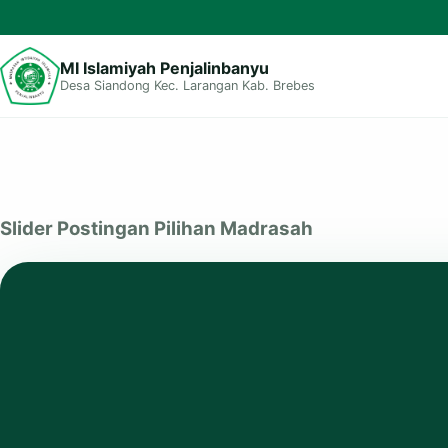
MI Islamiyah Penjalinbanyu
Desa Siandong Kec. Larangan Kab. Brebes
Logo
Harlah
Ma'arif
Slider Postingan Pilihan Madrasah
NU
Ke-
95
Tahun
2024