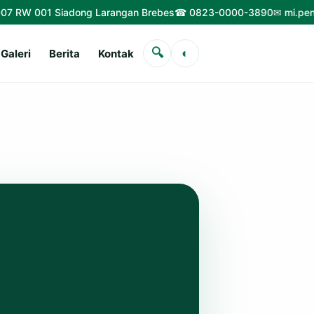
Siadong Larangan Brebes
☎ 0823-0000-3890
✉ mi.penjalinbanyu@
🔍
◐
Galeri
Berita
Kontak