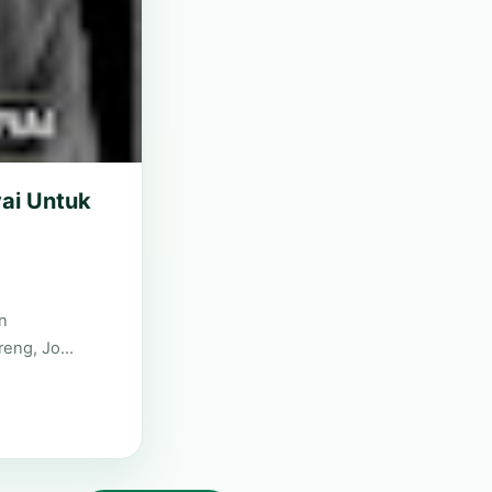
ai Untuk
n
ireng, Jo…