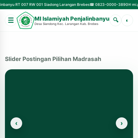
RW 001 Siadong Larangan Brebes
☎ 0823-0000-3890
✉ mi.penjalinbanyu@gm
MI Islamiyah Penjalinbanyu
☰
🔍
◐
Desa Siandong Kec. Larangan Kab. Brebes
Logo
Harlah
Ma'arif
Slider Postingan Pilihan Madrasah
NU
Ke-
95
Tahun
2024
‹
›