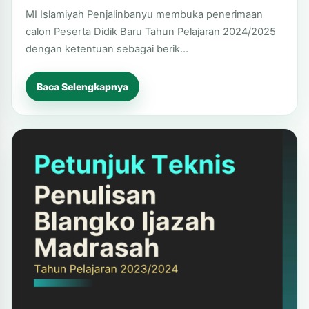
MI Islamiyah Penjalinbanyu membuka penerimaan
calon Peserta Didik Baru Tahun Pelajaran 2024/2025
dengan ketentuan sebagai berik…
Baca Selengkapnya