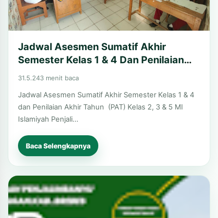
Jadwal Asesmen Sumatif Akhir
Semester Kelas 1 & 4 Dan Penilaian
Akhir Tahun (PAT) Kelas 2, 3 & 5 MI
31.5.24
3 menit baca
Islamiyah Penjalinbanyu Kec.
Jadwal Asesmen Sumatif Akhir Semester Kelas 1 & 4
Larangan Kab. Brebes
dan Penilaian Akhir Tahun (PAT) Kelas 2, 3 & 5 MI
Islamiyah Penjali…
Baca Selengkapnya