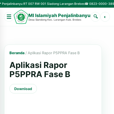
inbanyu RT 007 RW 001 Siadong Larangan Brebes
☎ 0823-0000-3890
✉ mi.p
MI Islamiyah Penjalinbanyu
☰
🔍
◐
Desa Siandong Kec. Larangan Kab. Brebes
Beranda
/
Aplikasi Rapor P5PPRA Fase B
Aplikasi Rapor
P5PPRA Fase B
Download