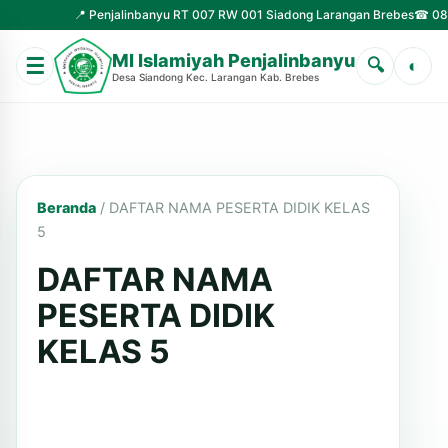
📍 Penjalinbanyu RT 007 RW 001 Siadong Larangan Brebes
☎ 0823-
MI Islamiyah Penjalinbanyu
☰
🔍
◐
Desa Siandong Kec. Larangan Kab. Brebes
Beranda
/
DAFTAR NAMA PESERTA DIDIK KELAS
5
DAFTAR NAMA
PESERTA DIDIK
KELAS 5